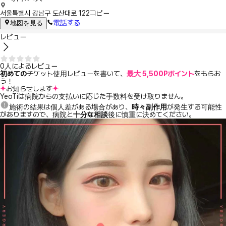
서울특별시 강남구 도산대로 122
コピー
電話する
地図を見る
レビュー
0人によるレビュー
初めての
チケット使用レビューを書いて、
最大 5,500Pポイント
をもらお
う！
お知らせします
YeoTiは病院からの支払いに応じた手数料を受け取りません。
施術の結果は個人差がある場合があり、
時々副作用
が発生する可能性
がありますので、病院と
十分な相談
後に慎重に決めてください。