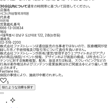
30分以内について
通常の時間帯に基づいて回答してください。
店舗名
시그니처성형외과의원
代表者
이민재
営業鑑札番号
666-13-00834
地址
서울특별시 강남구 도산대로 122, 2층(논현동)
連絡先
02-518-2200
株式会社ファストレーンは通信販売の当事者ではないので、医療機関が登
録した市／手術情報及び取引等について責任を負いません。
株式会社ファストレーンが所有/運営/管理するウェブサイトおよびアプリ
内の商品/病院/イベント情報、デザインおよび画面の構成、UIを含むコン
テンツに対する無断複製、配布、放送または転送、スクレイピングなどの
行為は著作権法およびコンテンツ産業振興法など関連法令により厳しく禁
止されます。
Fastlane Inc.
病院の事情により、施術が中断されました。
5
似たような治療を探す