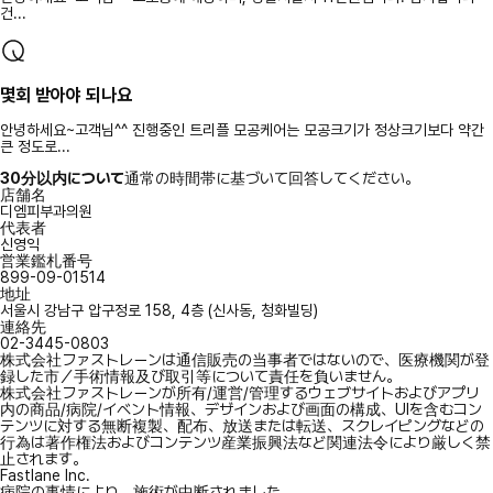
건...
몇회 받아야 되나요
안녕하세요~고객님^^ 진행중인 트리플 모공케어는 모공크기가 정상크기보다 약간
큰 정도로...
30分以内について
通常の時間帯に基づいて回答してください。
店舗名
디엠피부과의원
代表者
신영익
営業鑑札番号
899-09-01514
地址
서울시 강남구 압구정로 158, 4층 (신사동, 청화빌딩)
連絡先
02-3445-0803
株式会社ファストレーンは通信販売の当事者ではないので、医療機関が登
録した市／手術情報及び取引等について責任を負いません。
株式会社ファストレーンが所有/運営/管理するウェブサイトおよびアプリ
内の商品/病院/イベント情報、デザインおよび画面の構成、UIを含むコン
テンツに対する無断複製、配布、放送または転送、スクレイピングなどの
行為は著作権法およびコンテンツ産業振興法など関連法令により厳しく禁
止されます。
Fastlane Inc.
病院の事情により、施術が中断されました。