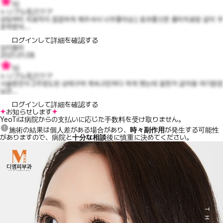
10
トリプル毛穴ケア
상담부터 치료까지 꼼꼼하게 해주셔서 너무좋아요:) 효과좋으면 흉터치료랑 같이 꾸
준히받아...
ログインして詳細を確認する
김지블리
2021.01.08
10
トリプル毛穴ケア
시술받은지 2주정도된 상태구여 계속고민하다 하게 됏는데 잘한거 같아용 여기원장
님은...
ログインして詳細を確認する
お知らせします
YeoTiは病院からの支払いに応じた手数料を受け取りません。
施術の結果は個人差がある場合があり、
時々副作用
が発生する可能性
がありますので、病院と
十分な相談
後に慎重に決めてください。