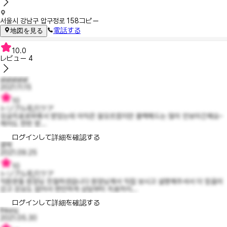
서울시 강남구 압구정로 158
コピー
電話する
地図を見る
10.0
レビュー
4
alalalalal
2021.11.15
10
トリプル毛穴ケア
모공치료로바꿔서 받았는데 아직은 잘모르겠지만 블랙헤드는 많이 안보이긴해요~
케어도 한번 받...
ログインして詳細を確認する
쿵짝
2021.09.25
10
トリプル毛穴ケア
직원분들 원장님 친절하셨습니다 원장님께서 직접 보시고 설명해주셔서 더 믿음이
갔고 강요도 없어서 편안하게 상담부터 치료까지...
ログインして詳細を確認する
lhkesj
2021.05.30