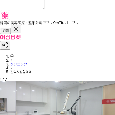
韓国の美容医療・整形外科アプリ
YeoTiにオープン
で開
クリニック
갤럭시성형외과
1
/
7