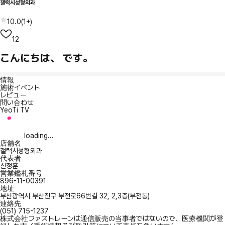
갤럭시성형외과
10.0
(
1+
)
12
こんにちは、 です。
情報
施術イベント
レビュー
問い合わせ
YeoTi TV
loading...
店舗名
갤럭시성형외과
代表者
신정훈
営業鑑札番号
896-11-00391
地址
부산광역시 부산진구 부전로66번길 32, 2,3층(부전동)
連絡先
(051) 715-1237
株式会社ファストレーンは通信販売の当事者ではないので、医療機関が登