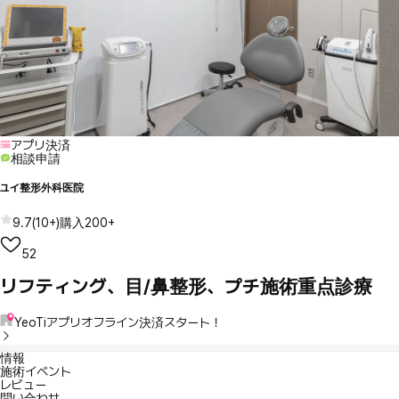
アプリ決済
相談申請
ユイ整形外科医院
9.7
(
10+
)
購入
200+
52
リフティング、目/鼻整形、プチ施術重点診療
YeoTiアプリオフライン決済スタート！
情報
施術イベント
レビュー
問い合わせ