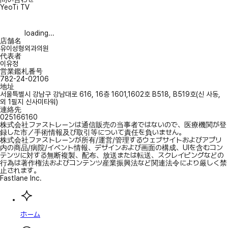
YeoTi TV
loading...
店舗名
유이성형외과의원
代表者
이유정
営業鑑札番号
782-24-02106
地址
서울특별시 강남구 강남대로 616, 16층 1601,1602호 B518, B519호(신 사동,
외 1필지 신사미타워)
連絡先
025166160
株式会社ファストレーンは通信販売の当事者ではないので、医療機関が登
録した市／手術情報及び取引等について責任を負いません。
株式会社ファストレーンが所有/運営/管理するウェブサイトおよびアプリ
内の商品/病院/イベント情報、デザインおよび画面の構成、UIを含むコン
テンツに対する無断複製、配布、放送または転送、スクレイピングなどの
行為は著作権法およびコンテンツ産業振興法など関連法令により厳しく禁
止されます。
Fastlane Inc.
ホーム