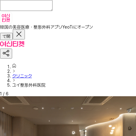
韓国の美容医療・整形外科アプリ
YeoTiにオープン
で開
クリニック
ユイ整形外科医院
1
/
6