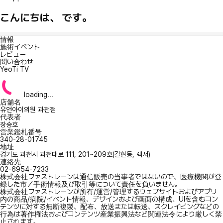
こんにちは、 です。
情報
施術イベント
レビュー
問い合わせ
YeoTi TV
loading...
店舗名
유앤아이의원 과천점
代表者
장승호
営業鑑札番号
340-28-01745
地址
경기도 과천시 과천대로 111, 201~209호(갈현동, 렉서)
連絡先
02-6954-7233
株式会社ファストレーンは通信販売の当事者ではないので、医療機関が登
録した市／手術情報及び取引等について責任を負いません。
株式会社ファストレーンが所有/運営/管理するウェブサイトおよびアプリ
内の商品/病院/イベント情報、デザインおよび画面の構成、UIを含むコン
テンツに対する無断複製、配布、放送または転送、スクレイピングなどの
行為は著作権法およびコンテンツ産業振興法など関連法令により厳しく禁
止されます。