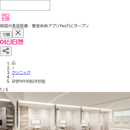
韓国の美容医療・整形外科アプリ
YeoTiにオープン
で開
クリニック
유앤아이의원(과천점)
1
/
5