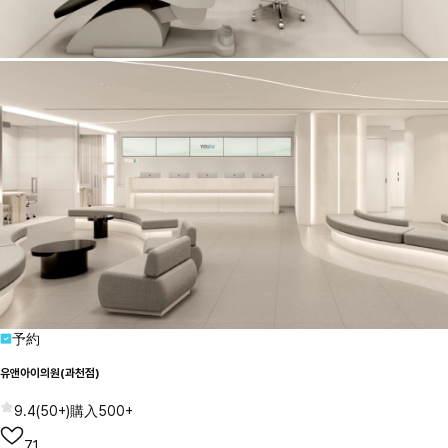
予約
유앤아이의원(과천점)
9.4
(
50+
)
購入
500+
71