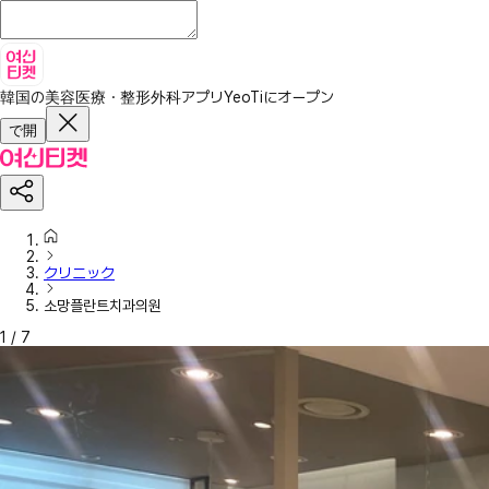
韓国の美容医療・整形外科アプリ
YeoTiにオープン
で開
クリニック
소망플란트치과의원
1
/
7