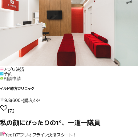
アプリ決済
予約
相談申請
イルド韓方クリニック
9.8
(
600+
)
購入
4K+
173
私の顔にぴったりの1°、一道一議員
YeoTiアプリオフライン決済スタート！