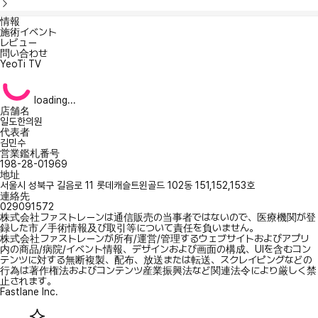
情報
施術イベント
レビュー
問い合わせ
YeoTi TV
loading...
店舗名
일도한의원
代表者
김민수
営業鑑札番号
198-28-01969
地址
서울시 성북구 길음로 11 롯데캐슬트윈골드 102동 151,152,153호
連絡先
029091572
株式会社ファストレーンは通信販売の当事者ではないので、医療機関が登
録した市／手術情報及び取引等について責任を負いません。
株式会社ファストレーンが所有/運営/管理するウェブサイトおよびアプリ
内の商品/病院/イベント情報、デザインおよび画面の構成、UIを含むコン
テンツに対する無断複製、配布、放送または転送、スクレイピングなどの
行為は著作権法およびコンテンツ産業振興法など関連法令により厳しく禁
止されます。
Fastlane Inc.