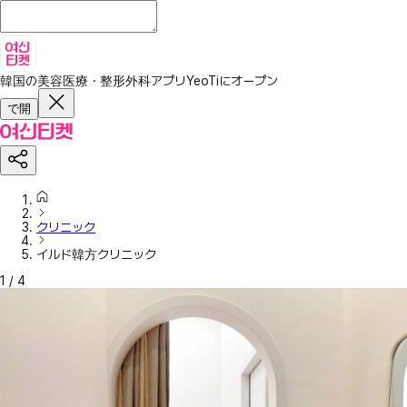
韓国の美容医療・整形外科アプリ
YeoTiにオープン
で開
クリニック
イルド韓方クリニック
1
/
4