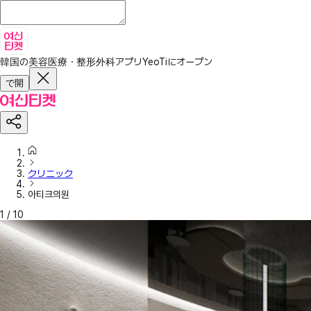
韓国の美容医療・整形外科アプリ
YeoTiにオープン
で開
クリニック
아티크의원
1
/
10