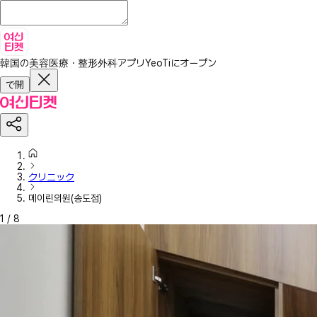
韓国の美容医療・整形外科アプリ
YeoTiにオープン
で開
クリニック
메이린의원(송도점)
1
/
8