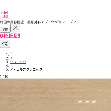
韓国の美容医療・整形外科アプリ
YeoTiにオープン
で開
クリニック
ディエルブクリニック
1
/
10