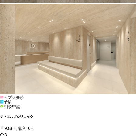
アプリ決済
予約
相談申請
ディエルブクリニック
9.8
(
1+
)
購入
10+