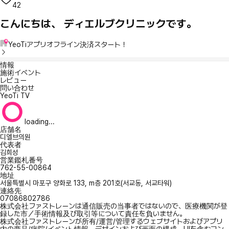
42
こんにちは、 ディエルブクリニックです。
YeoTiアプリオフライン決済スタート！
情報
施術イベント
レビュー
問い合わせ
YeoTi TV
loading...
店舗名
디엘브의원
代表者
김희성
営業鑑札番号
762-55-00864
地址
서울특별시 마포구 양화로 133, m층 201호(서교동, 서교타워)
連絡先
07086802786
株式会社ファストレーンは通信販売の当事者ではないので、医療機関が登
録した市／手術情報及び取引等について責任を負いません。
株式会社ファストレーンが所有/運営/管理するウェブサイトおよびアプリ
内の商品/病院/イベント情報、デザインおよび画面の構成、UIを含むコン