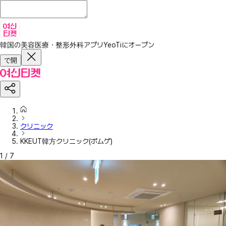
韓国の美容医療・整形外科アプリ
YeoTiにオープン
で開
クリニック
KKEUT韓方クリニック(ポムゲ)
1
/
7