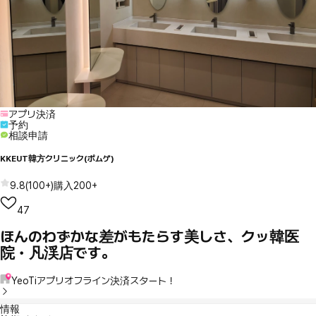
アプリ決済
予約
相談申請
KKEUT韓方クリニック(ポムゲ)
9.8
(
100+
)
購入
200+
47
ほんのわずかな差がもたらす美しさ、クッ韓医
院・凡渓店です。
YeoTiアプリオフライン決済スタート！
情報