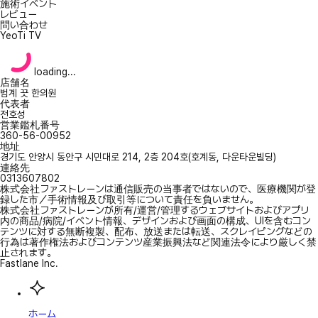
施術イベント
レビュー
問い合わせ
YeoTi TV
loading...
店舗名
범계 끗 한의원
代表者
전호성
営業鑑札番号
360-56-00952
地址
경기도 안양시 동안구 시민대로 214, 2층 204호(호계동, 다운타운빌딩)
連絡先
0313607802
株式会社ファストレーンは通信販売の当事者ではないので、医療機関が登
録した市／手術情報及び取引等について責任を負いません。
株式会社ファストレーンが所有/運営/管理するウェブサイトおよびアプリ
内の商品/病院/イベント情報、デザインおよび画面の構成、UIを含むコン
テンツに対する無断複製、配布、放送または転送、スクレイピングなどの
行為は著作権法およびコンテンツ産業振興法など関連法令により厳しく禁
止されます。
Fastlane Inc.
ホーム