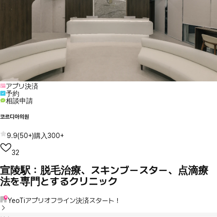
アプリ決済
予約
相談申請
코르디아의원
9.9
(
50+
)
購入
300+
32
宣陵駅：脱毛治療、スキンブースター、点滴療
法を専門とするクリニック
YeoTiアプリオフライン決済スタート！