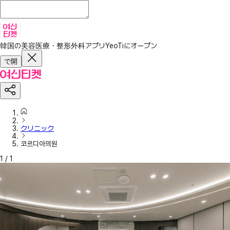
韓国の美容医療・整形外科アプリ
YeoTiにオープン
で開
クリニック
코르디아의원
1
/
1