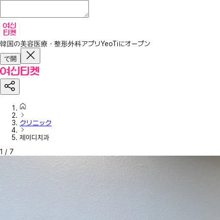
韓国の美容医療・整形外科アプリ
YeoTiにオープン
で開
クリニック
제이디치과
1
/
7