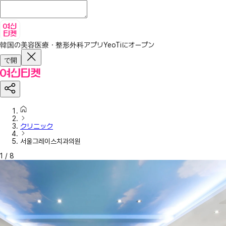
韓国の美容医療・整形外科アプリ
YeoTiにオープン
で開
クリニック
서울그레이스치과의원
1
/
8