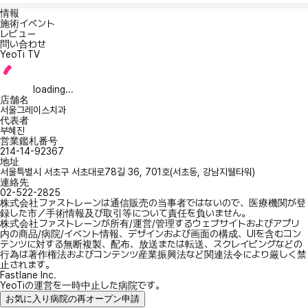
情報
施術イベント
レビュー
問い合わせ
YeoTi TV
loading...
店舗名
서울그레이스치과
代表者
부혜진
営業鑑札番号
214-14-92367
地址
서울특별시 서초구 서초대로78길 36, 701호(서초동, 강남지웰타워)
連絡先
02-522-2825
株式会社ファストレーンは通信販売の当事者ではないので、医療機関が登
録した市／手術情報及び取引等について責任を負いません。
株式会社ファストレーンが所有/運営/管理するウェブサイトおよびアプリ
内の商品/病院/イベント情報、デザインおよび画面の構成、UIを含むコン
テンツに対する無断複製、配布、放送または転送、スクレイピングなどの
行為は著作権法およびコンテンツ産業振興法など関連法令により厳しく禁
止されます。
Fastlane Inc.
YeoTiの運営を一時中止した病院です。
お気に入り病院の再オープン申請