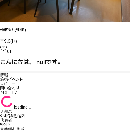
아비쥬의원(범계점)
9.6
(
1+
)
61
こんにちは、 nullです。
情報
施術イベント
レビュー
問い合わせ
YeoTi TV
loading...
店舗名
아비쥬의원(범계)
代表者
박성권
営業鑑札番号