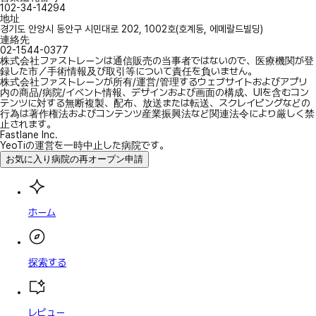
102-34-14294
地址
경기도 안양시 동안구 시민대로 202, 1002호(호계동, 에메랄드빌딩)
連絡先
02-1544-0377
株式会社ファストレーンは通信販売の当事者ではないので、医療機関が登
録した市／手術情報及び取引等について責任を負いません。
株式会社ファストレーンが所有/運営/管理するウェブサイトおよびアプリ
内の商品/病院/イベント情報、デザインおよび画面の構成、UIを含むコン
テンツに対する無断複製、配布、放送または転送、スクレイピングなどの
行為は著作権法およびコンテンツ産業振興法など関連法令により厳しく禁
止されます。
Fastlane Inc.
YeoTiの運営を一時中止した病院です。
お気に入り病院の再オープン申請
ホーム
探索する
レビュー