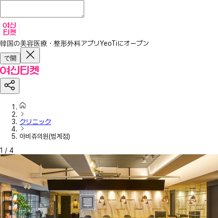
韓国の美容医療・整形外科アプリ
YeoTiにオープン
で開
クリニック
아비쥬의원(범계점)
1
/
4