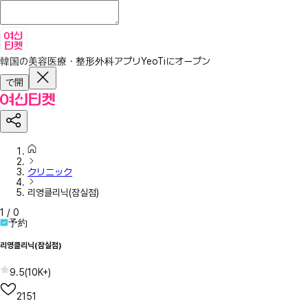
韓国の美容医療・整形外科アプリ
YeoTiにオープン
で開
クリニック
리영클리닉(잠실점)
1
/
0
予約
리영클리닉(잠실점)
9.5
(
10K+
)
2151