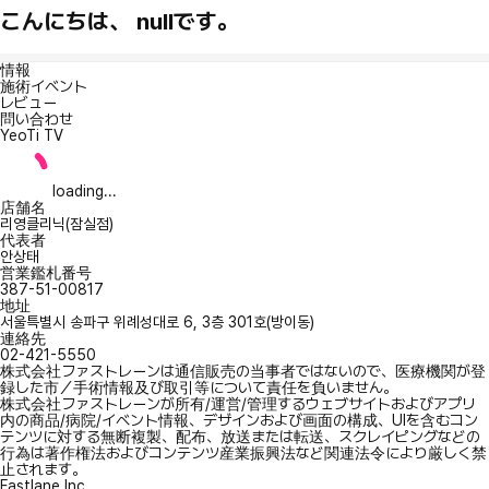
こんにちは、 nullです。
情報
施術イベント
レビュー
問い合わせ
YeoTi TV
loading...
店舗名
리영클리닉(잠실점)
代表者
안상태
営業鑑札番号
387-51-00817
地址
서울특별시 송파구 위례성대로 6, 3층 301호(방이동)
連絡先
02-421-5550
株式会社ファストレーンは通信販売の当事者ではないので、医療機関が登
録した市／手術情報及び取引等について責任を負いません。
株式会社ファストレーンが所有/運営/管理するウェブサイトおよびアプリ
内の商品/病院/イベント情報、デザインおよび画面の構成、UIを含むコン
テンツに対する無断複製、配布、放送または転送、スクレイピングなどの
行為は著作権法およびコンテンツ産業振興法など関連法令により厳しく禁
止されます。
Fastlane Inc.