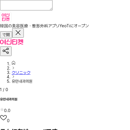
韓国の美容医療・整形外科アプリ
YeoTiにオープン
で開
クリニック
유민내과의원
1
/
0
유민내과의원
0.0
0