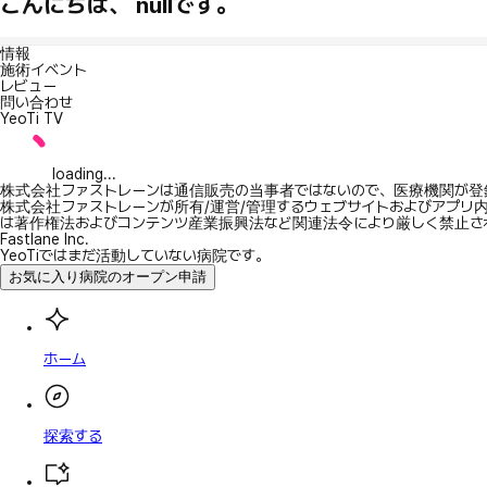
こんにちは、 nullです。
情報
施術イベント
レビュー
問い合わせ
YeoTi TV
loading...
株式会社ファストレーンは通信販売の当事者ではないので、医療機関が登
株式会社ファストレーンが所有/運営/管理するウェブサイトおよびアプリ
は著作権法およびコンテンツ産業振興法など関連法令により厳しく禁止さ
Fastlane Inc.
YeoTiではまだ活動していない病院です。
お気に入り病院のオープン申請
ホーム
探索する