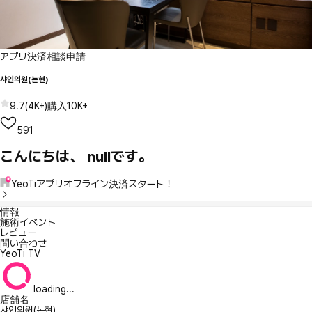
アプリ決済
相談申請
샤인의원(논현)
9.7
(
4K+
)
購入
10K+
591
こんにちは、 nullです。
YeoTiアプリオフライン決済スタート！
情報
施術イベント
レビュー
問い合わせ
YeoTi TV
loading...
店舗名
샤인의원(논현)