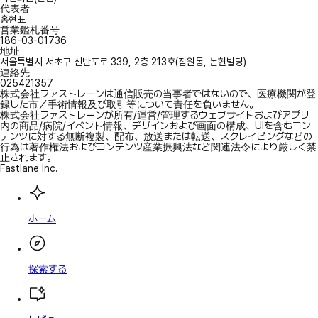
代表者
홍현표
営業鑑札番号
186-03-01736
地址
서울특별시 서초구 신반포로 339, 2층 213호(잠원동, 논현빌딩)
連絡先
025421357
株式会社ファストレーンは通信販売の当事者ではないので、医療機関が登
録した市／手術情報及び取引等について責任を負いません。
株式会社ファストレーンが所有/運営/管理するウェブサイトおよびアプリ
内の商品/病院/イベント情報、デザインおよび画面の構成、UIを含むコン
テンツに対する無断複製、配布、放送または転送、スクレイピングなどの
行為は著作権法およびコンテンツ産業振興法など関連法令により厳しく禁
止されます。
Fastlane Inc.
ホーム
探索する