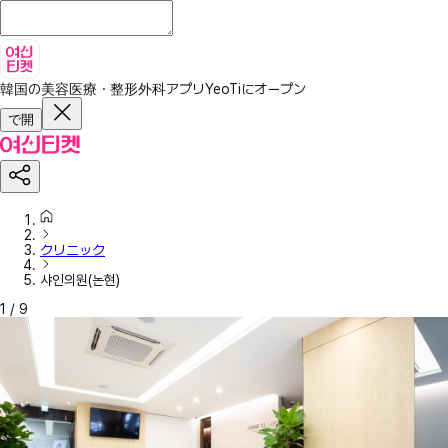
韓国の美容医療・整形外科アプリ
YeoTiにオープン
で開
クリニック
샤인의원(논현)
1
/
9