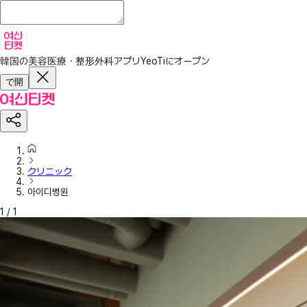
韓国の美容医療・整形外科アプリ
YeoTiにオープン
で開
クリニック
아이디병원
1
/
1