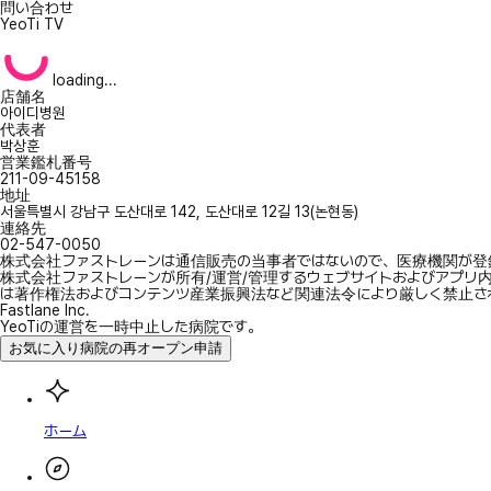
問い合わせ
YeoTi TV
loading...
店舗名
아이디병원
代表者
박상훈
営業鑑札番号
211-09-45158
地址
서울특별시 강남구 도산대로 142, 도산대로 12길 13(논현동)
連絡先
02-547-0050
株式会社ファストレーンは通信販売の当事者ではないので、医療機関が登
株式会社ファストレーンが所有/運営/管理するウェブサイトおよびアプリ
は著作権法およびコンテンツ産業振興法など関連法令により厳しく禁止さ
Fastlane Inc.
YeoTiの運営を一時中止した病院です。
お気に入り病院の再オープン申請
ホーム