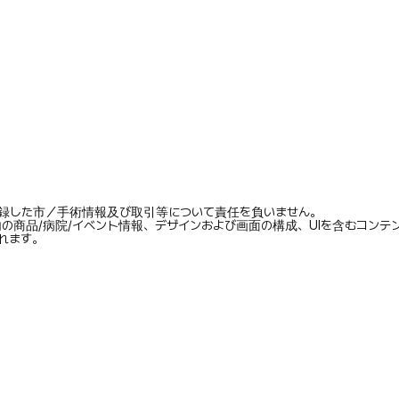
録した市／手術情報及び取引等について責任を負いません。
内の商品/病院/イベント情報、デザインおよび画面の構成、UIを含むコン
れます。