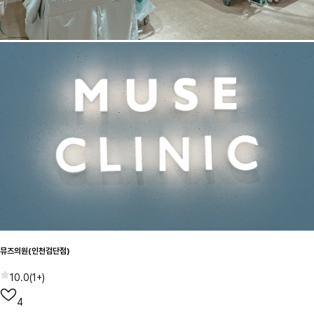
뮤즈의원(인천검단점)
10.0
(
1+
)
4