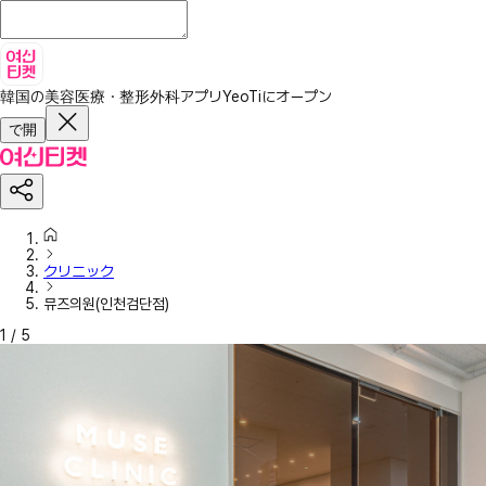
韓国の美容医療・整形外科アプリ
YeoTiにオープン
で開
クリニック
뮤즈의원(인천검단점)
1
/
5