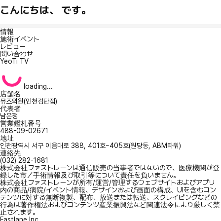
こんにちは、 です。
情報
施術イベント
レビュー
問い合わせ
YeoTi TV
loading...
店舗名
뮤즈의원(인천검단점)
代表者
남은정
営業鑑札番号
488-09-02671
地址
인천광역시 서구 이음대로 388, 401호~405호(원당동, ABM타워)
連絡先
(032) 282-1681
株式会社ファストレーンは通信販売の当事者ではないので、医療機関が登
録した市／手術情報及び取引等について責任を負いません。
株式会社ファストレーンが所有/運営/管理するウェブサイトおよびアプリ
内の商品/病院/イベント情報、デザインおよび画面の構成、UIを含むコン
テンツに対する無断複製、配布、放送または転送、スクレイピングなどの
行為は著作権法およびコンテンツ産業振興法など関連法令により厳しく禁
止されます。
Fastlane Inc.