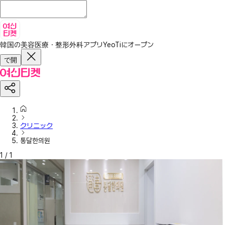
韓国の美容医療・整形外科アプリ
YeoTiにオープン
で開
クリニック
통달한의원
1
/
1