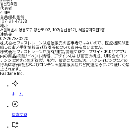
통달한의원
代表者
김태현
営業鑑札番号
107-91-47338
地址
서울특별시 영등포구 당산로 92, 102(당산동1가, 서울공과학원1층)
連絡先
02-2678-0220
株式会社ファストレーンは通信販売の当事者ではないので、医療機関が登
録した市／手術情報及び取引等について責任を負いません。
株式会社ファストレーンが所有/運営/管理するウェブサイトおよびアプリ
内の商品/病院/イベント情報、デザインおよび画面の構成、UIを含むコン
テンツに対する無断複製、配布、放送または転送、スクレイピングなどの
行為は著作権法およびコンテンツ産業振興法など関連法令により厳しく禁
止されます。
Fastlane Inc.
ホーム
探索する