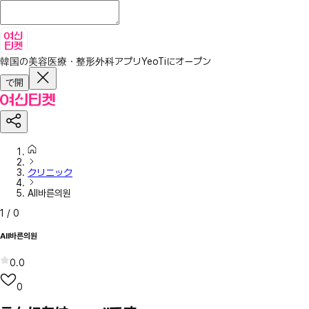
韓国の美容医療・整形外科アプリ
YeoTiにオープン
で開
クリニック
All바른의원
1
/
0
All바른의원
0.0
0