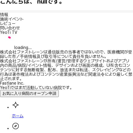
こんにちは、 nullです。
情報
施術イベント
レビュー
問い合わせ
YeoTi TV
loading...
株式会社ファストレーンは通信販売の当事者ではないので、医療機関が登
録した市／手術情報及び取引等について責任を負いません。
株式会社ファストレーンが所有/運営/管理するウェブサイトおよびアプリ
内の商品/病院/イベント情報、デザインおよび画面の構成、UIを含むコン
テンツに対する無断複製、配布、放送または転送、スクレイピングなどの
行為は著作権法およびコンテンツ産業振興法など関連法令により厳しく禁
止されます。
Fastlane Inc.
YeoTiではまだ活動していない病院です。
お気に入り病院のオープン申請
ホーム