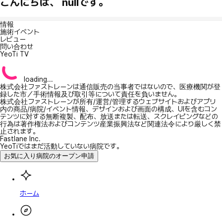
こんにちは、 nullです。
情報
施術イベント
レビュー
問い合わせ
YeoTi TV
loading...
株式会社ファストレーンは通信販売の当事者ではないので、医療機関が登
録した市／手術情報及び取引等について責任を負いません。
株式会社ファストレーンが所有/運営/管理するウェブサイトおよびアプリ
内の商品/病院/イベント情報、デザインおよび画面の構成、UIを含むコン
テンツに対する無断複製、配布、放送または転送、スクレイピングなどの
行為は著作権法およびコンテンツ産業振興法など関連法令により厳しく禁
止されます。
Fastlane Inc.
YeoTiではまだ活動していない病院です。
お気に入り病院のオープン申請
ホーム