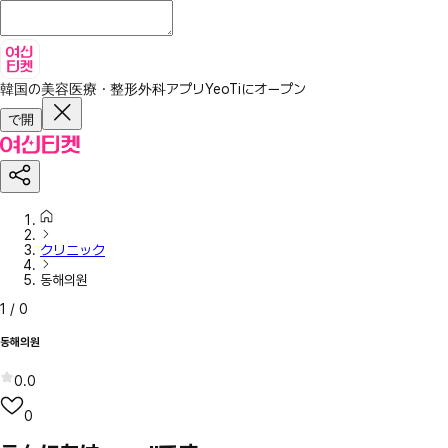
韓国の美容医療・整形外科アプリ
YeoTiにオープン
で開
クリニック
동해의원
1
/
0
동해의원
0.0
0