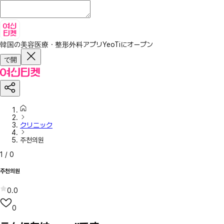
韓国の美容医療・整形外科アプリ
YeoTiにオープン
で開
クリニック
주천의원
1
/
0
주천의원
0.0
0