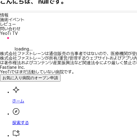
こんにちは、 nullです。
情報
施術イベント
レビュー
問い合わせ
YeoTi TV
loading...
株式会社ファストレーンは通信販売の当事者ではないので、医療機関が登
株式会社ファストレーンが所有/運営/管理するウェブサイトおよびアプリ
は著作権法およびコンテンツ産業振興法など関連法令により厳しく禁止さ
Fastlane Inc.
YeoTiではまだ活動していない病院です。
お気に入り病院のオープン申請
ホーム
探索する