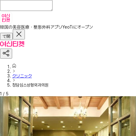
韓国の美容医療・整形外科アプリ
YeoTiにオープン
で開
クリニック
청담심스성형외과의원
1
/
5