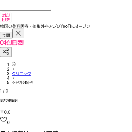
韓国の美容医療・整形外科アプリ
YeoTiにオープン
で開
クリニック
조은가정의원
1
/
0
조은가정의원
0.0
0