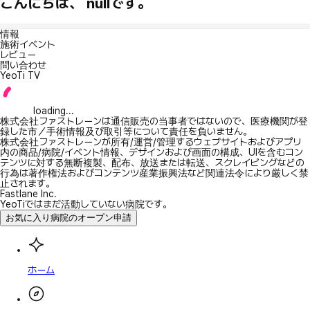
こんにちは、 nullです。
情報
施術イベント
レビュー
問い合わせ
YeoTi TV
loading...
株式会社ファストレーンは通信販売の当事者ではないので、医療機関が登
録した市／手術情報及び取引等について責任を負いません。
株式会社ファストレーンが所有/運営/管理するウェブサイトおよびアプリ
内の商品/病院/イベント情報、デザインおよび画面の構成、UIを含むコン
テンツに対する無断複製、配布、放送または転送、スクレイピングなどの
行為は著作権法およびコンテンツ産業振興法など関連法令により厳しく禁
止されます。
Fastlane Inc.
YeoTiではまだ活動していない病院です。
お気に入り病院のオープン申請
ホーム