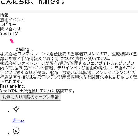
こんにちは、 nullです。
情報
施術イベント
レビュー
問い合わせ
YeoTi TV
loading...
株式会社ファストレーンは通信販売の当事者ではないので、医療機関が登
録した市／手術情報及び取引等について責任を負いません。
株式会社ファストレーンが所有/運営/管理するウェブサイトおよびアプリ
内の商品/病院/イベント情報、デザインおよび画面の構成、UIを含むコン
テンツに対する無断複製、配布、放送または転送、スクレイピングなどの
行為は著作権法およびコンテンツ産業振興法など関連法令により厳しく禁
止されます。
Fastlane Inc.
YeoTiではまだ活動していない病院です。
お気に入り病院のオープン申請
ホーム