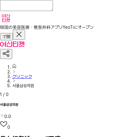
韓国の美容医療・整形外科アプリ
YeoTiにオープン
で開
クリニック
서울삼성의원
1
/
0
서울삼성의원
0.0
0