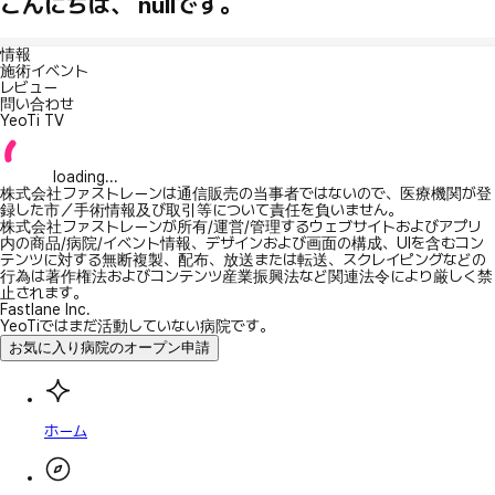
こんにちは、 nullです。
情報
施術イベント
レビュー
問い合わせ
YeoTi TV
loading...
株式会社ファストレーンは通信販売の当事者ではないので、医療機関が登
録した市／手術情報及び取引等について責任を負いません。
株式会社ファストレーンが所有/運営/管理するウェブサイトおよびアプリ
内の商品/病院/イベント情報、デザインおよび画面の構成、UIを含むコン
テンツに対する無断複製、配布、放送または転送、スクレイピングなどの
行為は著作権法およびコンテンツ産業振興法など関連法令により厳しく禁
止されます。
Fastlane Inc.
YeoTiではまだ活動していない病院です。
お気に入り病院のオープン申請
ホーム