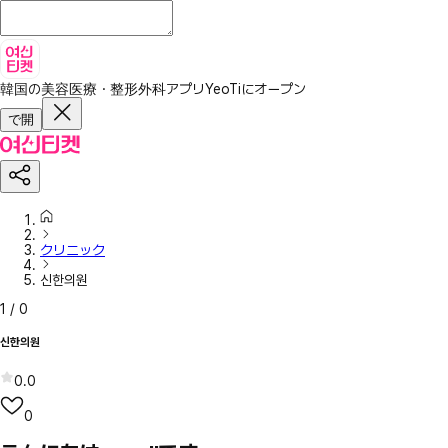
韓国の美容医療・整形外科アプリ
YeoTiにオープン
で開
クリニック
신한의원
1
/
0
신한의원
0.0
0