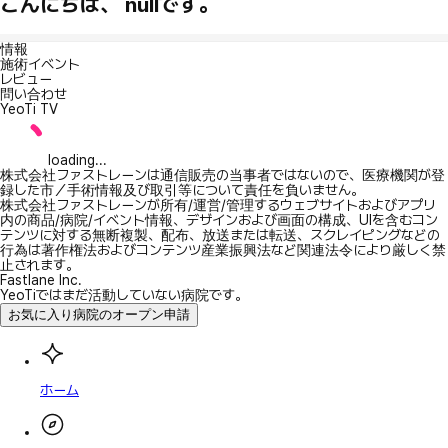
こんにちは、 nullです。
情報
施術イベント
レビュー
問い合わせ
YeoTi TV
loading...
株式会社ファストレーンは通信販売の当事者ではないので、医療機関が登
録した市／手術情報及び取引等について責任を負いません。
株式会社ファストレーンが所有/運営/管理するウェブサイトおよびアプリ
内の商品/病院/イベント情報、デザインおよび画面の構成、UIを含むコン
テンツに対する無断複製、配布、放送または転送、スクレイピングなどの
行為は著作権法およびコンテンツ産業振興法など関連法令により厳しく禁
止されます。
Fastlane Inc.
YeoTiではまだ活動していない病院です。
お気に入り病院のオープン申請
ホーム