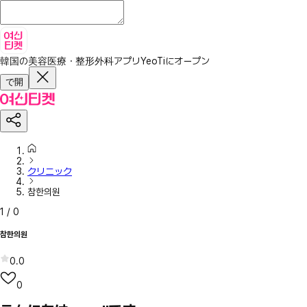
韓国の美容医療・整形外科アプリ
YeoTiにオープン
で開
クリニック
참한의원
1
/
0
참한의원
0.0
0