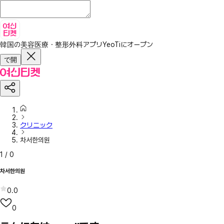
韓国の美容医療・整形外科アプリ
YeoTiにオープン
で開
クリニック
차서한의원
1
/
0
차서한의원
0.0
0