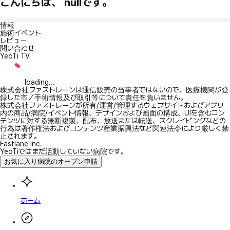
こんにちは、 nullです。
情報
施術イベント
レビュー
問い合わせ
YeoTi TV
loading...
株式会社ファストレーンは通信販売の当事者ではないので、医療機関が登
録した市／手術情報及び取引等について責任を負いません。
株式会社ファストレーンが所有/運営/管理するウェブサイトおよびアプリ
内の商品/病院/イベント情報、デザインおよび画面の構成、UIを含むコン
テンツに対する無断複製、配布、放送または転送、スクレイピングなどの
行為は著作権法およびコンテンツ産業振興法など関連法令により厳しく禁
止されます。
Fastlane Inc.
YeoTiではまだ活動していない病院です。
お気に入り病院のオープン申請
ホーム