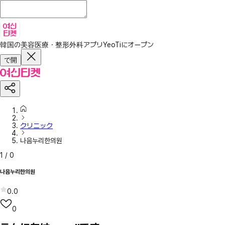
韓国の美容医療・整形外科アプリ
YeoTiにオープン
で開
クリニック
나음누리한의원
1
/
0
나음누리한의원
0.0
0