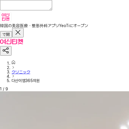
韓国の美容医療・整形外科アプリ
YeoTiにオープン
で開
クリニック
다산이엠365의원
1
/
9