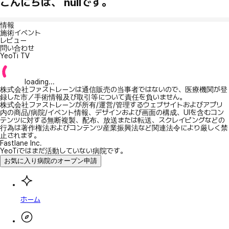
こんにちは、 nullです。
情報
施術イベント
レビュー
問い合わせ
YeoTi TV
loading...
株式会社ファストレーンは通信販売の当事者ではないので、医療機関が登
録した市／手術情報及び取引等について責任を負いません。
株式会社ファストレーンが所有/運営/管理するウェブサイトおよびアプリ
内の商品/病院/イベント情報、デザインおよび画面の構成、UIを含むコン
テンツに対する無断複製、配布、放送または転送、スクレイピングなどの
行為は著作権法およびコンテンツ産業振興法など関連法令により厳しく禁
止されます。
Fastlane Inc.
YeoTiではまだ活動していない病院です。
お気に入り病院のオープン申請
ホーム