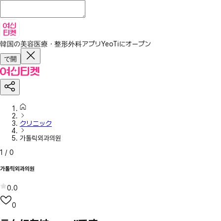
韓国の美容医療・整形外科アプリ
YeoTiにオープン
で開
クリニック
가톨릭외과의원
1
/
0
가톨릭외과의원
0.0
0