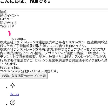
こんにちは、 nullです。
情報
施術イベント
レビュー
問い合わせ
YeoTi TV
loading...
株式会社ファストレーンは通信販売の当事者ではないので、医療機関が登
録した市／手術情報及び取引等について責任を負いません。
株式会社ファストレーンが所有/運営/管理するウェブサイトおよびアプリ
内の商品/病院/イベント情報、デザインおよび画面の構成、UIを含むコン
テンツに対する無断複製、配布、放送または転送、スクレイピングなどの
行為は著作権法およびコンテンツ産業振興法など関連法令により厳しく禁
止されます。
Fastlane Inc.
YeoTiではまだ活動していない病院です。
お気に入り病院のオープン申請
ホーム