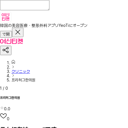
韓国の美容医療・整形外科アプリ
YeoTiにオープン
で開
クリニック
프리허그한의원
1
/
0
프리허그한의원
0.0
0