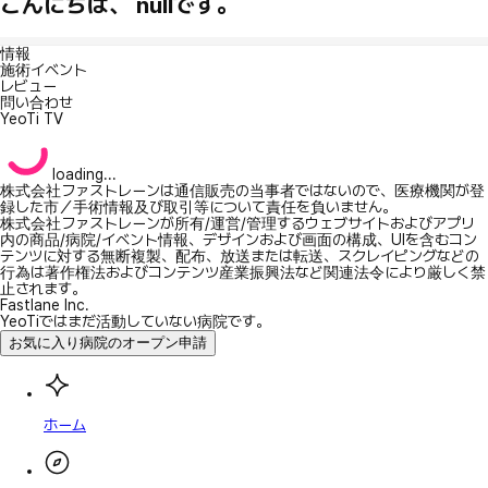
こんにちは、 nullです。
情報
施術イベント
レビュー
問い合わせ
YeoTi TV
loading...
株式会社ファストレーンは通信販売の当事者ではないので、医療機関が登
録した市／手術情報及び取引等について責任を負いません。
株式会社ファストレーンが所有/運営/管理するウェブサイトおよびアプリ
内の商品/病院/イベント情報、デザインおよび画面の構成、UIを含むコン
テンツに対する無断複製、配布、放送または転送、スクレイピングなどの
行為は著作権法およびコンテンツ産業振興法など関連法令により厳しく禁
止されます。
Fastlane Inc.
YeoTiではまだ活動していない病院です。
お気に入り病院のオープン申請
ホーム