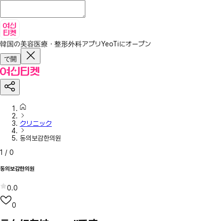
韓国の美容医療・整形外科アプリ
YeoTiにオープン
で開
クリニック
동의보감한의원
1
/
0
동의보감한의원
0.0
0