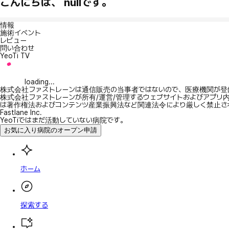
こんにちは、 nullです。
情報
施術イベント
レビュー
問い合わせ
YeoTi TV
loading...
株式会社ファストレーンは通信販売の当事者ではないので、医療機関が登
株式会社ファストレーンが所有/運営/管理するウェブサイトおよびアプリ
は著作権法およびコンテンツ産業振興法など関連法令により厳しく禁止さ
Fastlane Inc.
YeoTiではまだ活動していない病院です。
お気に入り病院のオープン申請
ホーム
探索する