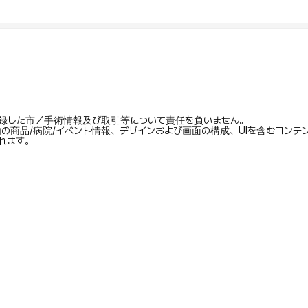
録した市／手術情報及び取引等について責任を負いません。
内の商品/病院/イベント情報、デザインおよび画面の構成、UIを含むコン
れます。