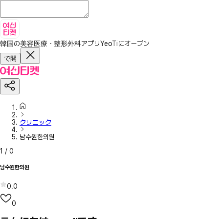
韓国の美容医療・整形外科アプリ
YeoTiにオープン
で開
クリニック
남수원한의원
1
/
0
남수원한의원
0.0
0