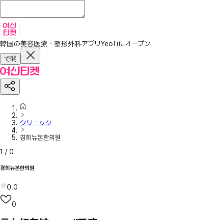
韓国の美容医療・整形外科アプリ
YeoTiにオープン
で開
クリニック
경희뉴본한의원
1
/
0
경희뉴본한의원
0.0
0