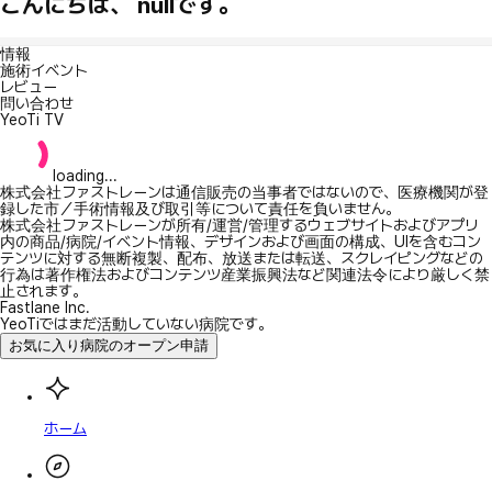
こんにちは、 nullです。
情報
施術イベント
レビュー
問い合わせ
YeoTi TV
loading...
株式会社ファストレーンは通信販売の当事者ではないので、医療機関が登
録した市／手術情報及び取引等について責任を負いません。
株式会社ファストレーンが所有/運営/管理するウェブサイトおよびアプリ
内の商品/病院/イベント情報、デザインおよび画面の構成、UIを含むコン
テンツに対する無断複製、配布、放送または転送、スクレイピングなどの
行為は著作権法およびコンテンツ産業振興法など関連法令により厳しく禁
止されます。
Fastlane Inc.
YeoTiではまだ活動していない病院です。
お気に入り病院のオープン申請
ホーム