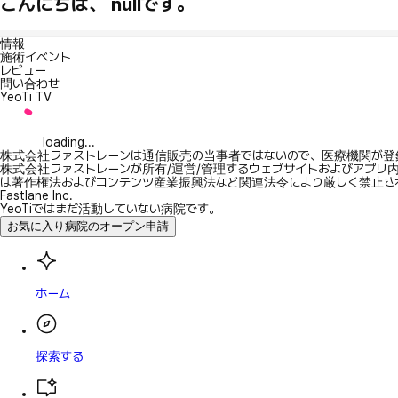
こんにちは、 nullです。
情報
施術イベント
レビュー
問い合わせ
YeoTi TV
loading...
株式会社ファストレーンは通信販売の当事者ではないので、医療機関が登
株式会社ファストレーンが所有/運営/管理するウェブサイトおよびアプリ
は著作権法およびコンテンツ産業振興法など関連法令により厳しく禁止さ
Fastlane Inc.
YeoTiではまだ活動していない病院です。
お気に入り病院のオープン申請
ホーム
探索する