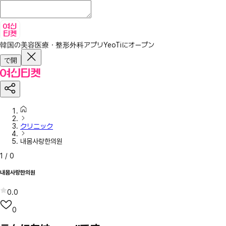
韓国の美容医療・整形外科アプリ
YeoTiにオープン
で開
クリニック
내몸사랑한의원
1
/
0
내몸사랑한의원
0.0
0