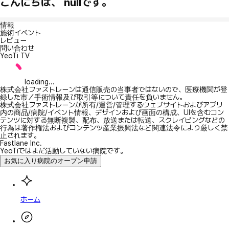
こんにちは、 nullです。
情報
施術イベント
レビュー
問い合わせ
YeoTi TV
loading...
株式会社ファストレーンは通信販売の当事者ではないので、医療機関が登
録した市／手術情報及び取引等について責任を負いません。
株式会社ファストレーンが所有/運営/管理するウェブサイトおよびアプリ
内の商品/病院/イベント情報、デザインおよび画面の構成、UIを含むコン
テンツに対する無断複製、配布、放送または転送、スクレイピングなどの
行為は著作権法およびコンテンツ産業振興法など関連法令により厳しく禁
止されます。
Fastlane Inc.
YeoTiではまだ活動していない病院です。
お気に入り病院のオープン申請
ホーム