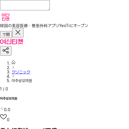
韓国の美容医療・整形外科アプリ
YeoTiにオープン
で開
クリニック
아주성모의원
1
/
0
아주성모의원
0.0
0