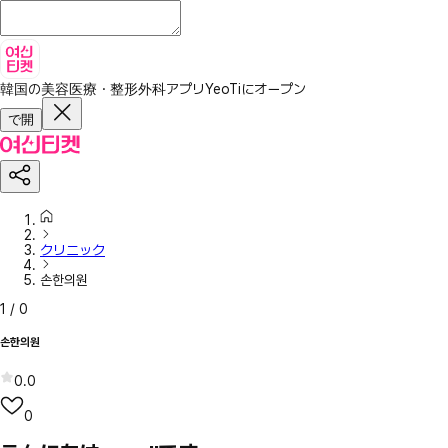
韓国の美容医療・整形外科アプリ
YeoTiにオープン
で開
クリニック
손한의원
1
/
0
손한의원
0.0
0