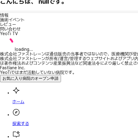
こんにちは、 nullです。
情報
施術イベント
レビュー
問い合わせ
YeoTi TV
loading...
株式会社ファストレーンは通信販売の当事者ではないので、医療機関が登
株式会社ファストレーンが所有/運営/管理するウェブサイトおよびアプリ
は著作権法およびコンテンツ産業振興法など関連法令により厳しく禁止さ
Fastlane Inc.
YeoTiではまだ活動していない病院です。
お気に入り病院のオープン申請
ホーム
探索する