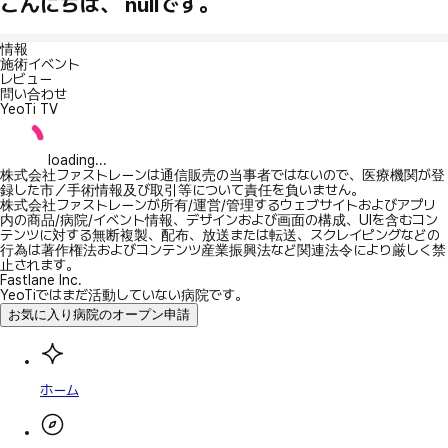
こんにちは、 nullです。
情報
施術イベント
レビュー
問い合わせ
YeoTi TV
loading...
株式会社ファストレーンは通信販売の当事者ではないので、医療機関が登
録した市／手術情報及び取引等について責任を負いません。
株式会社ファストレーンが所有/運営/管理するウェブサイトおよびアプリ
内の商品/病院/イベント情報、デザインおよび画面の構成、UIを含むコン
テンツに対する無断複製、配布、放送または転送、スクレイピングなどの
行為は著作権法およびコンテンツ産業振興法など関連法令により厳しく禁
止されます。
Fastlane Inc.
YeoTiではまだ活動していない病院です。
お気に入り病院のオープン申請
ホーム