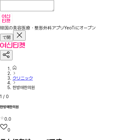
韓国の美容医療・整形外科アプリ
YeoTiにオープン
で開
クリニック
한방애한의원
1
/
0
한방애한의원
0.0
0