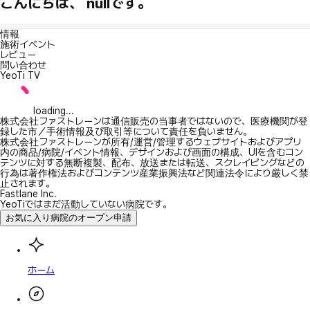
こんにちは、 nullです。
情報
施術イベント
レビュー
問い合わせ
YeoTi TV
loading...
株式会社ファストレーンは通信販売の当事者ではないので、医療機関が登
録した市／手術情報及び取引等について責任を負いません。
株式会社ファストレーンが所有/運営/管理するウェブサイトおよびアプリ
内の商品/病院/イベント情報、デザインおよび画面の構成、UIを含むコン
テンツに対する無断複製、配布、放送または転送、スクレイピングなどの
行為は著作権法およびコンテンツ産業振興法など関連法令により厳しく禁
止されます。
Fastlane Inc.
YeoTiではまだ活動していない病院です。
お気に入り病院のオープン申請
ホーム