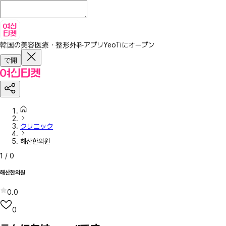
韓国の美容医療・整形外科アプリ
YeoTiにオープン
で開
クリニック
해산한의원
1
/
0
해산한의원
0.0
0