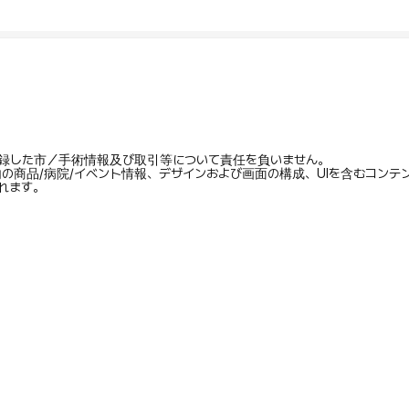
録した市／手術情報及び取引等について責任を負いません。
内の商品/病院/イベント情報、デザインおよび画面の構成、UIを含むコン
れます。