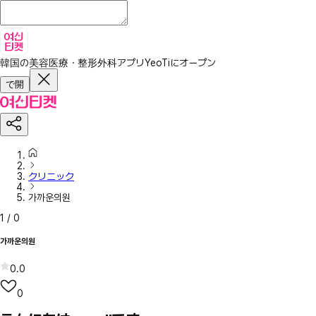
韓国の美容医療・整形外科アプリ
YeoTiにオープン
で開
クリニック
가까운의원
1
/
0
가까운의원
0.0
0