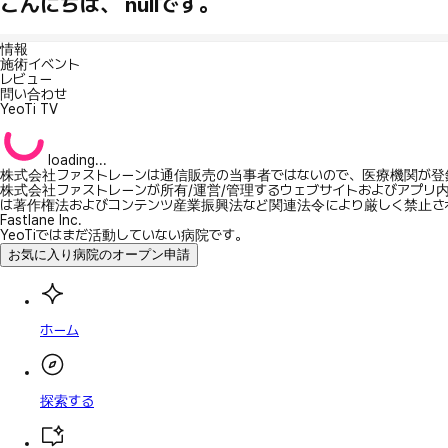
こんにちは、 nullです。
情報
施術イベント
レビュー
問い合わせ
YeoTi TV
loading...
株式会社ファストレーンは通信販売の当事者ではないので、医療機関が登
株式会社ファストレーンが所有/運営/管理するウェブサイトおよびアプリ
は著作権法およびコンテンツ産業振興法など関連法令により厳しく禁止さ
Fastlane Inc.
YeoTiではまだ活動していない病院です。
お気に入り病院のオープン申請
ホーム
探索する