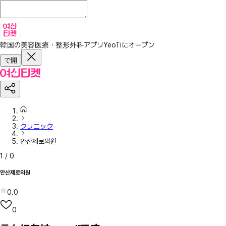
韓国の美容医療・整形外科アプリ
YeoTiにオープン
で開
クリニック
안산제로의원
1
/
0
안산제로의원
0.0
0