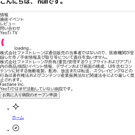
こんにちは、 nullです。
情報
施術イベント
レビュー
問い合わせ
YeoTi TV
loading...
株式会社ファストレーンは通信販売の当事者ではないので、医療機関が登
録した市／手術情報及び取引等について責任を負いません。
株式会社ファストレーンが所有/運営/管理するウェブサイトおよびアプリ
内の商品/病院/イベント情報、デザインおよび画面の構成、UIを含むコン
テンツに対する無断複製、配布、放送または転送、スクレイピングなどの
行為は著作権法およびコンテンツ産業振興法など関連法令により厳しく禁
止されます。
Fastlane Inc.
YeoTiではまだ活動していない病院です。
お気に入り病院のオープン申請
ホーム