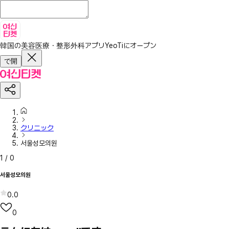
韓国の美容医療・整形外科アプリ
YeoTiにオープン
で開
クリニック
서울성모의원
1
/
0
서울성모의원
0.0
0