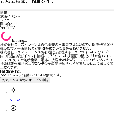
こんにちは、 nullです。
情報
施術イベント
レビュー
問い合わせ
YeoTi TV
loading...
株式会社ファストレーンは通信販売の当事者ではないので、医療機関が登
録した市／手術情報及び取引等について責任を負いません。
株式会社ファストレーンが所有/運営/管理するウェブサイトおよびアプリ
内の商品/病院/イベント情報、デザインおよび画面の構成、UIを含むコン
テンツに対する無断複製、配布、放送または転送、スクレイピングなどの
行為は著作権法およびコンテンツ産業振興法など関連法令により厳しく禁
止されます。
Fastlane Inc.
YeoTiではまだ活動していない病院です。
お気に入り病院のオープン申請
ホーム