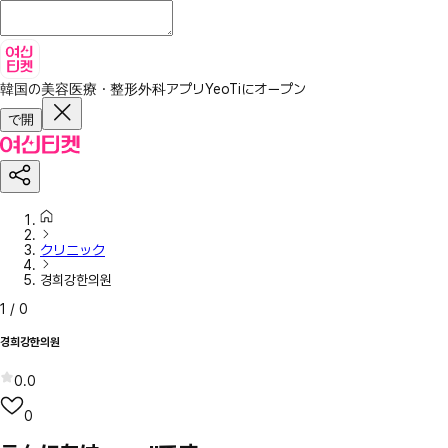
韓国の美容医療・整形外科アプリ
YeoTiにオープン
で開
クリニック
경희강한의원
1
/
0
경희강한의원
0.0
0