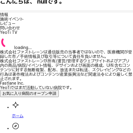
こんにちは、 nullです。
情報
施術イベント
レビュー
問い合わせ
YeoTi TV
loading...
株式会社ファストレーンは通信販売の当事者ではないので、医療機関が登
録した市／手術情報及び取引等について責任を負いません。
株式会社ファストレーンが所有/運営/管理するウェブサイトおよびアプリ
内の商品/病院/イベント情報、デザインおよび画面の構成、UIを含むコン
テンツに対する無断複製、配布、放送または転送、スクレイピングなどの
行為は著作権法およびコンテンツ産業振興法など関連法令により厳しく禁
止されます。
Fastlane Inc.
YeoTiではまだ活動していない病院です。
お気に入り病院のオープン申請
ホーム