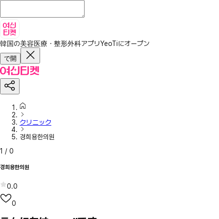
韓国の美容医療・整形外科アプリ
YeoTiにオープン
で開
クリニック
경희용한의원
1
/
0
경희용한의원
0.0
0