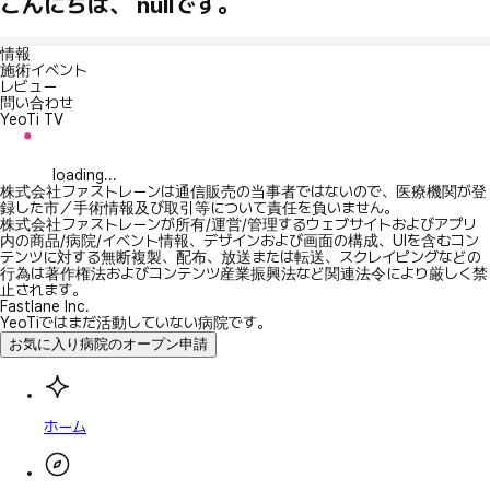
こんにちは、 nullです。
情報
施術イベント
レビュー
問い合わせ
YeoTi TV
loading...
株式会社ファストレーンは通信販売の当事者ではないので、医療機関が登
録した市／手術情報及び取引等について責任を負いません。
株式会社ファストレーンが所有/運営/管理するウェブサイトおよびアプリ
内の商品/病院/イベント情報、デザインおよび画面の構成、UIを含むコン
テンツに対する無断複製、配布、放送または転送、スクレイピングなどの
行為は著作権法およびコンテンツ産業振興法など関連法令により厳しく禁
止されます。
Fastlane Inc.
YeoTiではまだ活動していない病院です。
お気に入り病院のオープン申請
ホーム