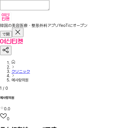
韓国の美容医療・整形外科アプリ
YeoTiにオープン
で開
クリニック
예사랑의원
1
/
0
예사랑의원
0.0
0