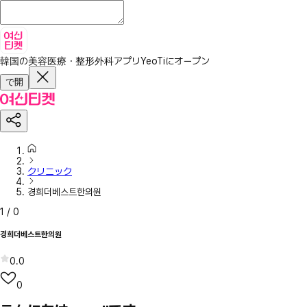
韓国の美容医療・整形外科アプリ
YeoTiにオープン
で開
クリニック
경희더베스트한의원
1
/
0
경희더베스트한의원
0.0
0