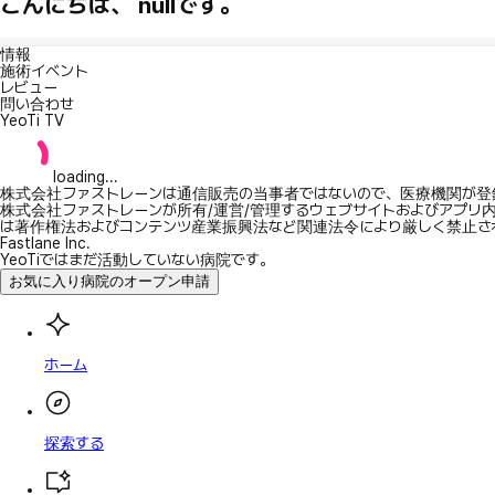
こんにちは、 nullです。
情報
施術イベント
レビュー
問い合わせ
YeoTi TV
loading...
株式会社ファストレーンは通信販売の当事者ではないので、医療機関が登
株式会社ファストレーンが所有/運営/管理するウェブサイトおよびアプリ
は著作権法およびコンテンツ産業振興法など関連法令により厳しく禁止さ
Fastlane Inc.
YeoTiではまだ活動していない病院です。
お気に入り病院のオープン申請
ホーム
探索する